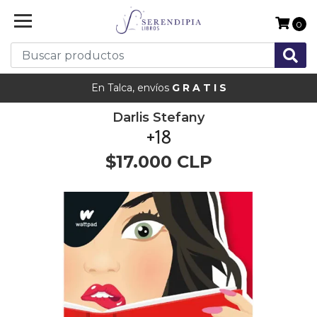
0
En Talca, envíos
G R A T I S
Darlis Stefany
+18
$17.000 CLP