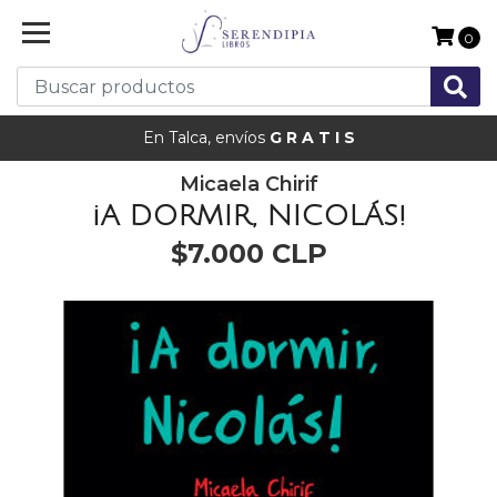
0
En Talca, envíos
G R A T I S
Micaela Chirif
¡A DORMIR, NICOLÁS!
$7.000 CLP