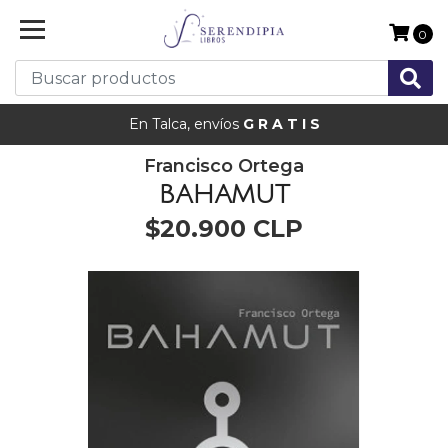
0
En Talca, envíos
G R A T I S
Francisco Ortega
BAHAMUT
$20.900 CLP