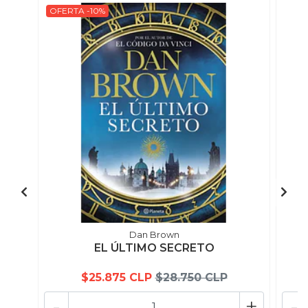
OFERTA -10%
Dan Brown
EL ÚLTIMO SECRETO
$25.875 CLP
$28.750 CLP
-
+
-