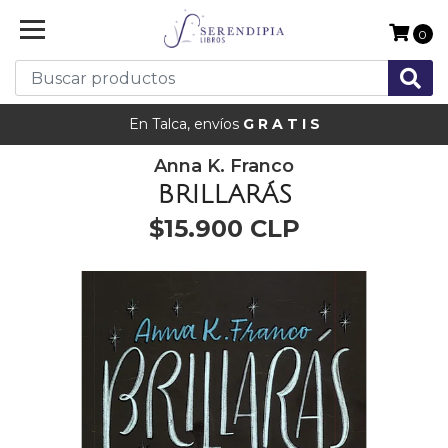
0
En Talca, envíos
G R A T I S
Anna K. Franco
BRILLARÁS
$15.900 CLP