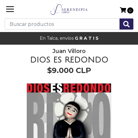
0
En Talca, envíos
G R A T I S
Juan Villoro
DIOS ES REDONDO
$9.000 CLP