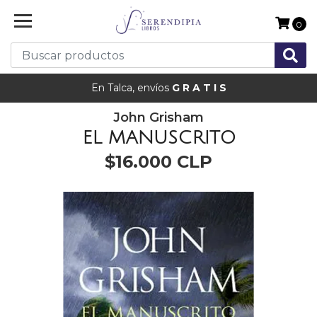
0
En Talca, envíos
G R A T I S
John Grisham
EL MANUSCRITO
$16.000 CLP