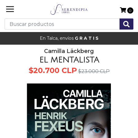
0
En Talca, envíos
G R A T I S
Camilla Läckberg
EL MENTALISTA
$20.700 CLP
$23.000 CLP