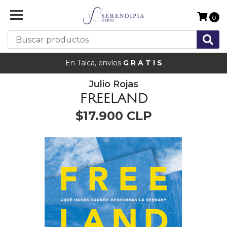
0
En Talca, envíos
G R A T I S
Julio Rojas
FREELAND
$17.900 CLP