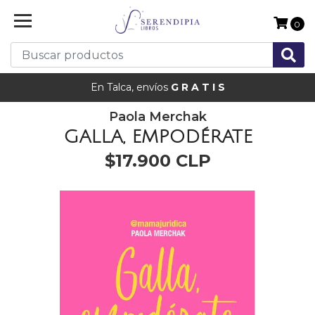
0
En Talca, envíos
G R A T I S
Paola Merchak
GALLA, EMPODÉRATE
$17.900 CLP