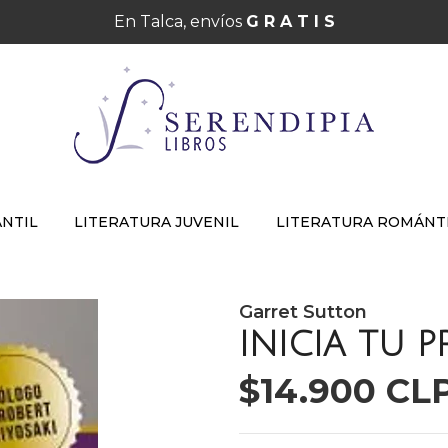
En Talca, envíos
G R A T I S
ANTIL
LITERATURA JUVENIL
LITERATURA ROMÁNT
Garret Sutton
INICIA TU 
$14.900 CL