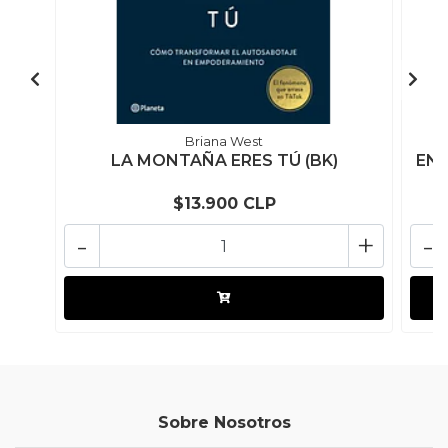
Briana West
LA MONTAÑA ERES TÚ (BK)
ENC
$13.900 CLP
-
+
-
Sobre Nosotros