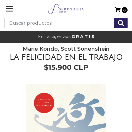
0
En Talca, envíos
G R A T I S
Marie Kondo, Scott Sonenshein
LA FELICIDAD EN EL TRABAJO
$15.900 CLP