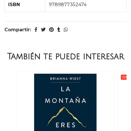
ISBN
9789877352474
Compartir:
También te puede interesar
OFER