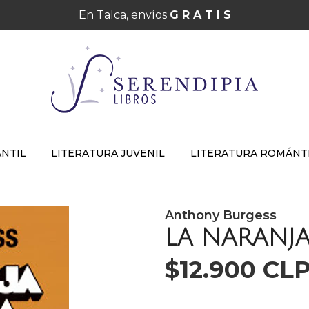
En Talca, envíos
G R A T I S
ANTIL
LITERATURA JUVENIL
LITERATURA ROMÁNT
Anthony Burgess
LA NARANJ
$12.900 CL