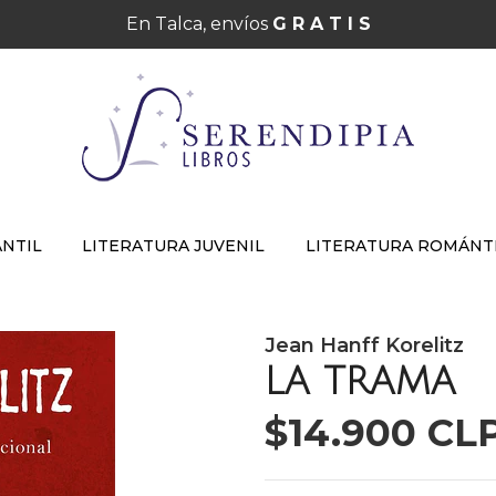
En Talca, envíos
G R A T I S
ANTIL
LITERATURA JUVENIL
LITERATURA ROMÁNT
Jean Hanff Korelitz
LA TRAMA
$14.900 CL