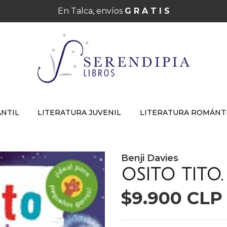
En Talca, envíos
G R A T I S
ANTIL
LITERATURA JUVENIL
LITERATURA ROMÁNT
Benji Davies
OSITO TITO.
$9.900 CLP