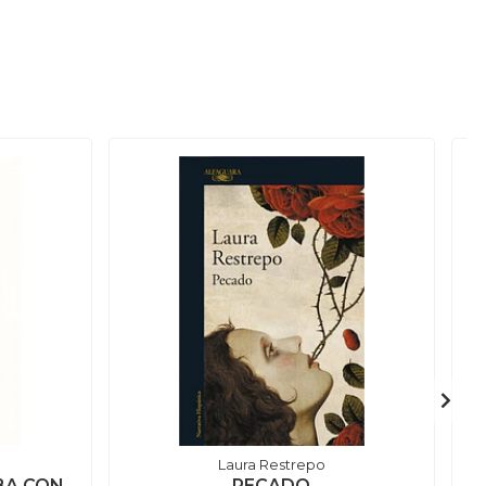
Laura Restrepo
BA CON
PECADO