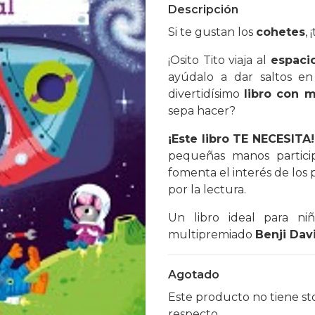
Descripción
Si te gustan los
cohetes
,
¡Osito Tito viaja al
espaci
ayúdalo a dar saltos en
divertidísimo
libro con 
sepa hacer?
¡Este libro TE NECESITA!
pequeñas manos particip
fomenta el interés de los 
por la lectura.
Un libro ideal para n
multipremiado
Benji Dav
Agotado
Este producto no tiene st
respecto.