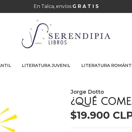
En Talca, envíos
G R A T I S
ANTIL
LITERATURA JUVENIL
LITERATURA ROMÁNT
Jorge Dotto
¿QUÉ COM
$19.900 CL