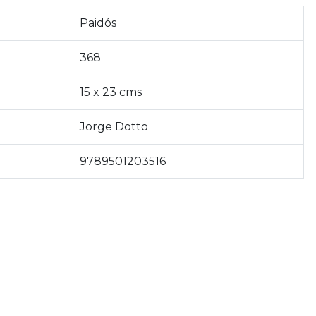
Paidós
368
15 x 23 cms
Jorge Dotto
9789501203516