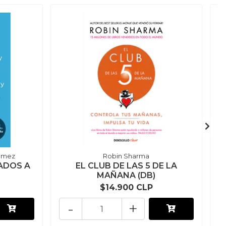
ómez
Robin Sharma
ADOS A
EL CLUB DE LAS 5 DE LA
MAÑANA (DB)
$14.900 CLP
-
+