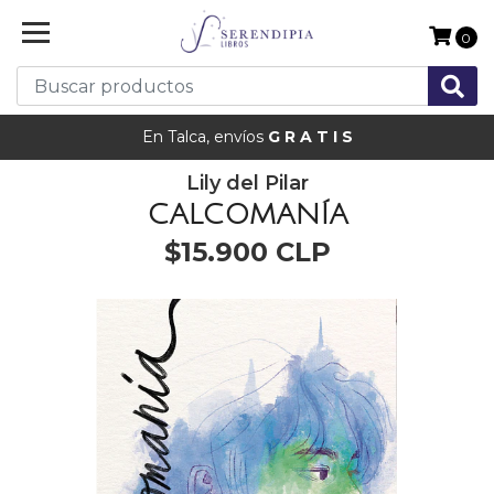
0
En Talca, envíos
G R A T I S
Lily del Pilar
CALCOMANÍA
$15.900 CLP