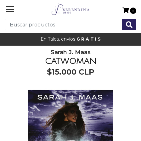
0
En Talca, envíos
G R A T I S
Sarah J. Maas
CATWOMAN
$15.000 CLP