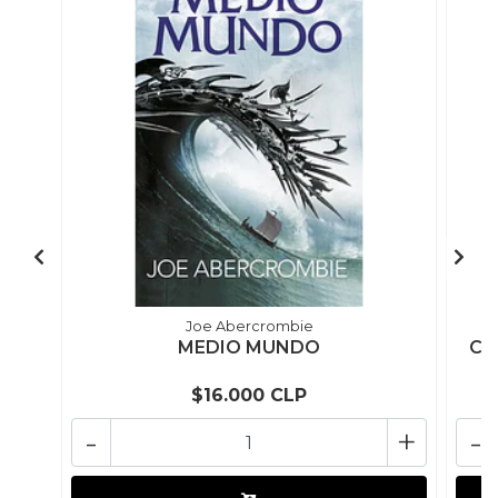
Joe Abercrombie
MEDIO MUNDO
CA
$16.000 CLP
-
+
-