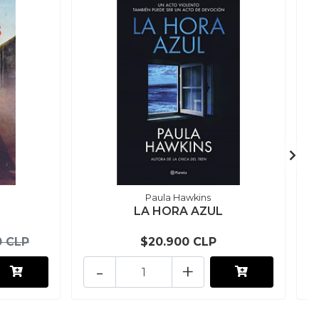
Paula Hawkins
LA HORA AZUL
H
0 CLP
$20.900 CLP
-
+