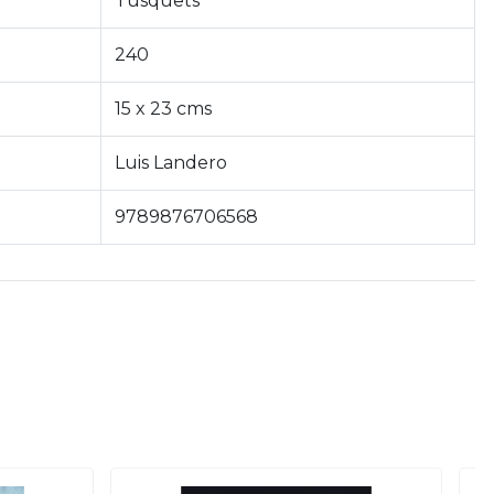
Tusquets
240
15 x 23 cms
Luis Landero
9789876706568