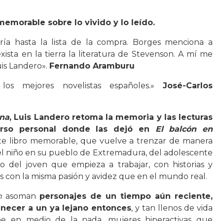
memorable sobre lo vivido y lo leído.
ría hasta la lista de la compra. Borges menciona a
sta en la tierra la literatura de Stevenson. A mí me
uis Landero».
Fernando Aramburu
os mejores novelistas españoles.»
José-Carlos
ina
, Luis Landero retoma la memoria y las lecturas
verso personal donde las dejó en
El balcón en
ste libro memorable, que vuelve a trenzar de manera
el niño en su pueblo de Extremadura, del adolescente
o del joven que empieza a trabajar, con historias y
ros con la misma pasión y avidez que en el mundo real.
n
asoman
personajes de un tiempo aún reciente,
necer a un ya lejano entonces
, y tan llenos de vida
e en medio de la nada, mujeres hiperactivas que