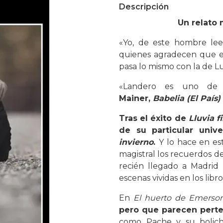
Descripción
Un relato 
«Yo, de este hombre lee
quienes agradecen que exi
pasa lo mismo con la de L
«Landero es uno de l
Mainer,
Babelia (El País)
Tras el éxito de
Lluvia f
de su particular uni
invierno
.
Y lo hace en e
magistral los recuerdos d
recién llegado a Madrid 
escenas vividas en los lib
En
El huerto de Emerso
pero que parecen perte
como Pache y su bolich