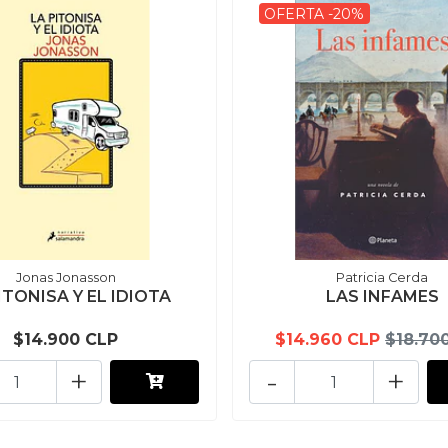
OFERTA -20%
Jonas Jonasson
Patricia Cerda
ITONISA Y EL IDIOTA
LAS INFAMES
$14.900 CLP
$14.960 CLP
$18.70
+
-
+